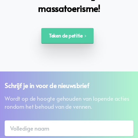
massatoerisme!
Teken de petitie
Schrijf
je
in
voor
de
nieuwsbrief
Wordt op de hoogte gehouden van lopende acties
rondom het behoud van de vennen.